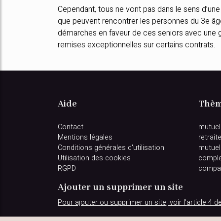
Cependant, tous ne vont pas dans le sens d’une h
que peuvent rencontrer les personnes du 3e âge,
démarches en faveur de ces seniors avec une gar
remises exceptionnelles sur certains contrats.
Aide
Thèm
Contact
mutuel
Mentions légales
retrait
Conditions générales d'utilisation
mutuel
Utilisation des cookies
comple
RGPD
compar
Ajouter un supprimer un site
Pour ajouter ou supprimer un site, voir l'article 4 