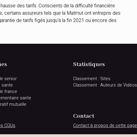
ausse des tarifs. Conscients de la difficulté financière
 certains assureurs tels que la Matmut ont entrepris des
antie de tarifs figés jusqu’à la fin 2021 ou encore des
es
Statistiques
le senior
Classement : Sites
e sante
Classement : Auteurs de Vidéos
le france
mentaire sante
atif mutuelle
Contact
des CGUs
Contact à propos de cette page