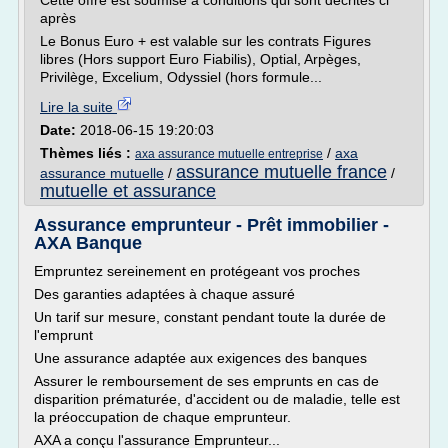
Cette offre est soumise à conditions qui sont décrites ci
après
Le Bonus Euro + est valable sur les contrats Figures
libres (Hors support Euro Fiabilis), Optial, Arpèges,
Privilège, Excelium, Odyssiel (hors formule...
Lire la suite
Date:
2018-06-15 19:20:03
Thèmes liés :
/
axa
axa assurance mutuelle entreprise
assurance mutuelle france
assurance mutuelle
/
/
mutuelle et assurance
Assurance emprunteur - Prêt immobilier -
AXA Banque
Empruntez sereinement en protégeant vos proches
Des garanties adaptées à chaque assuré
Un tarif sur mesure, constant pendant toute la durée de
l'emprunt
Une assurance adaptée aux exigences des banques
Assurer le remboursement de ses emprunts en cas de
disparition prématurée, d'accident ou de maladie, telle est
la préoccupation de chaque emprunteur.
AXA a conçu l'assurance Emprunteur...