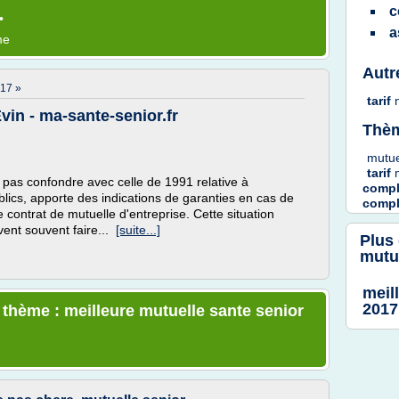
c
•
a
me
Autr
17 »
tarif
Evin - ma-sante-senior.fr
Thèm
mutu
tarif
 pas confondre avec celle de 1991 relative à
compl
ublics, apporte des indications de garanties en cas de
compl
 contrat de mutuelle d'entreprise. Cette situation
ent souvent faire...
[suite...]
Plus
mutu
meil
2017
e thème : meilleure mutuelle sante senior