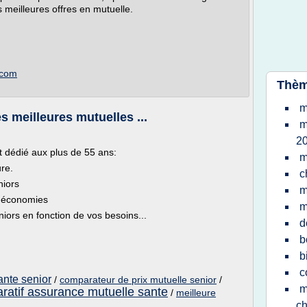
 meilleures offres en mutuelle.
.com
Thèm
m
s meilleures mutuelles ...
m
2
 dédié aux plus de 55 ans:
m
ure.
c
niors
m
s économies
m
iors en fonction de vos besoins...
d
b
b
c
ante senior
/
comparateur de prix mutuelle senior
/
m
ratif assurance mutuelle sante
/
meilleure
ch