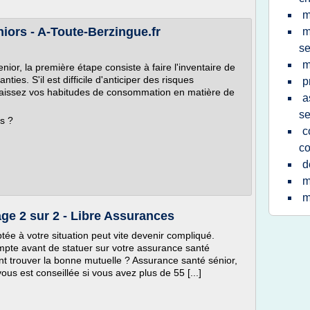
m
iors - A-Toute-Berzingue.fr
m
se
m
nior, la première étape consiste à faire l'inventaire de
ties. S'il est difficile d'anticiper des risques
p
naissez vos habitudes de consommation en matière de
a
se
s ?
c
co
d
m
m
age 2 sur 2 - Libre Assurances
ée à votre situation peut vite devenir compliqué.
ompte avant de statuer sur votre assurance santé
t trouver la bonne mutuelle ? Assurance santé sénior,
us est conseillée si vous avez plus de 55 [...]