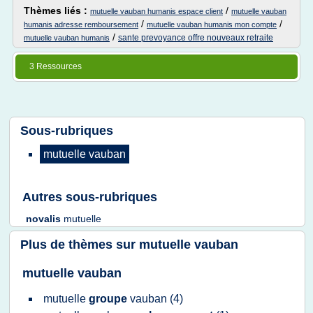
Thèmes liés :
/
mutuelle vauban humanis espace client
mutuelle vauban
/
/
humanis adresse remboursement
mutuelle vauban humanis mon compte
/
sante prevoyance offre nouveaux retraite
mutuelle vauban humanis
3 Ressources
Sous-rubriques
mutuelle vauban
Autres sous-rubriques
novalis
mutuelle
Plus de thèmes sur
mutuelle vauban
mutuelle vauban
mutuelle
groupe
vauban
(4)