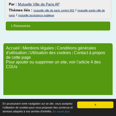
Par :
Mutuelle Ville de Paris AP
Thèmes liés :
/
mutuelle ville de paris centre 602
mutuelle sante ville de
/
paris
mutuelle assistance publique
1 Ressources
Accueil
|
Mentions légales
|
Conditions générales
d'utilisation
|
Utilisation des cookies
|
Contact à propos
de cette page
Pour ajouter ou supprimer un site, voir l'article 4 des
CGUs
En poursuivant votre navigation sur ce site, vous acceptez
X
l'utilisation de cookies pour vous proposer des contenus et
services adaptés à vos centres d'intérêts.
En savoir plus