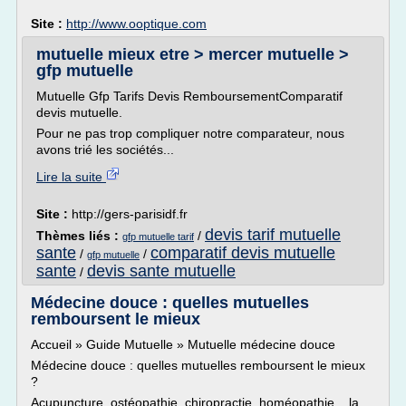
Site :
http://www.ooptique.com
mutuelle mieux etre > mercer mutuelle >
gfp mutuelle
Mutuelle Gfp Tarifs Devis RemboursementComparatif
devis mutuelle.
Pour ne pas trop compliquer notre comparateur, nous
avons trié les sociétés...
Lire la suite
Site :
http://gers-parisidf.fr
devis tarif mutuelle
Thèmes liés :
/
gfp mutuelle tarif
sante
comparatif devis mutuelle
/
/
gfp mutuelle
sante
devis sante mutuelle
/
Médecine douce : quelles mutuelles
remboursent le mieux
Accueil » Guide Mutuelle » Mutuelle médecine douce
Médecine douce : quelles mutuelles remboursent le mieux
?
Acupuncture, ostéopathie, chiropractie, homéopathie... la