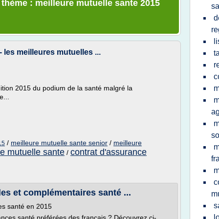
e thème : meilleure mutuelle sante 2015
sa
d
re
l
les meilleures mutuelles ...
t
r
c
ition 2015 du podium de la santé malgré la
m
...
m
ag
m
so
/
meilleure mutuelle sante senior
/
meilleure
15
m
re mutuelle sante
contrat d'assurance
/
fr
m
c
es et complémentaires santé ...
mu
s
es santé en 2015
l
rances santé préférées des français ? Découvrez ci-