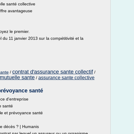
le santé collective
'offre avantageuse
yez le premier.
 du 11 janvier 2013 sur la compétitivité et la
contrat d'assurance sante collectif
sante
/
/
 mutuelle sante
assurance sante collective
/
 prévoyance santé
ce d'entreprise
e santé
lle et prévoyance santé
nce décès ? | Humanis
ntrat par lequel un assureur ou un organisme