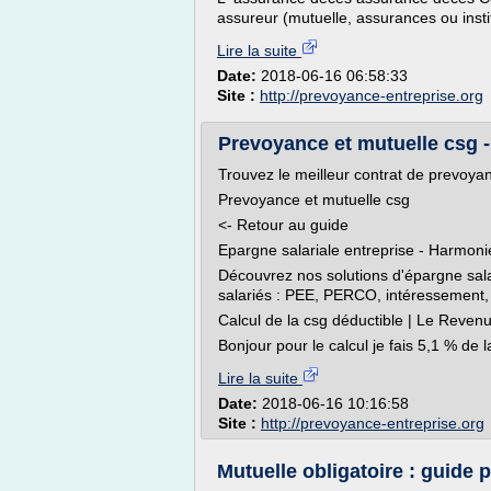
assureur (mutuelle, assurances ou instit
Lire la suite
Date:
2018-06-16 06:58:33
Site :
http://prevoyance-entreprise.org
Prevoyance et mutuelle csg -
Trouvez le meilleur contrat de prevoya
Prevoyance et mutuelle csg
<- Retour au guide
Epargne salariale entreprise - Harmoni
Découvrez nos solutions d'épargne salar
salariés : PEE, PERCO, intéressement, p
Calcul de la csg déductible | Le Reven
Bonjour pour le calcul je fais 5,1 % de la
Lire la suite
Date:
2018-06-16 10:16:58
Site :
http://prevoyance-entreprise.org
Mutuelle obligatoire : guide p