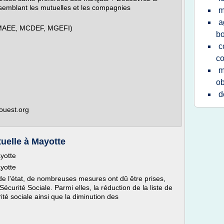
semblant les mutuelles et les compagnies
m
a
 MAEE, MCDEF, MGEFI)
bo
c
co
m
ob
d
-ouest.org
uelle à Mayotte
yotte
yotte
 de l'état, de nombreuses mesures ont dû être prises,
écurité Sociale. Parmi elles, la réduction de la liste de
té sociale ainsi que la diminution des